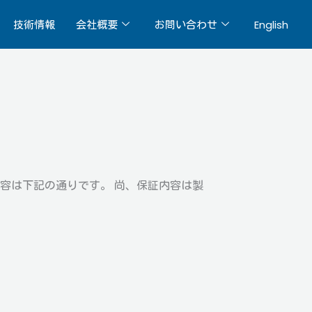
技術情報
会社概要
お問い合わせ
English
経営者
・メンテナンス
ショールーム・デモ
メッセージ
r/Maintenance
Showroom/Demo
ガラス商品
書籍
容は下記の通りです。 尚、保証内容は製