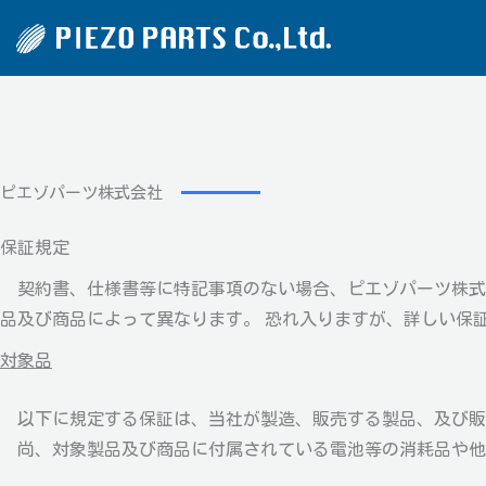
内
容
を
ス
キ
ッ
ピエゾパーツ株式会社
プ
お問い合わせ
お見積り
会社概要
Inquiry
Request for Q
真空蒸着用
保証規定
AFFINIX
膜厚センサー
契約書、仕様書等に特記事項のない場合、ピエゾパーツ株式
品及び商品によって異なります。 恐れ入りますが、詳しい保
対象品
以下に規定する保証は、当社が製造、販売する製品、及び販
尚、対象製品及び商品に付属されている電池等の消耗品や他