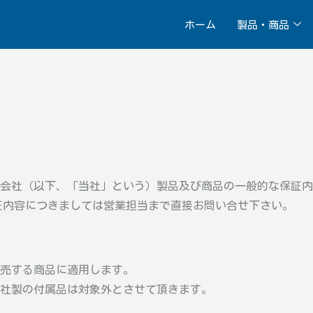
ホーム
製品・商品
依頼
技術相談
修理
企業理念
事業所一覧
uotation
Technical advisory
Repai
QCM
ピンセット
会社（以下、「当社」という）製品及び商品の一般的な保証内
証内容につきましては営業担当まで直接お問い合せ下さい。
売する商品に適用します。
社製の付属品は対象外とさせて頂きます。