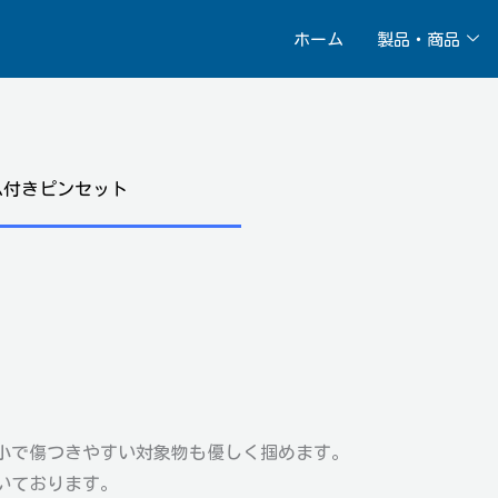
ホーム
製品・商品
ム付きピンセット
依頼
技術相談
修理
企業理念
事業所一覧
uotation
Technical advisory
Repai
QCM
ピンセット
小で傷つきやすい対象物も優しく掴めます。
いております。