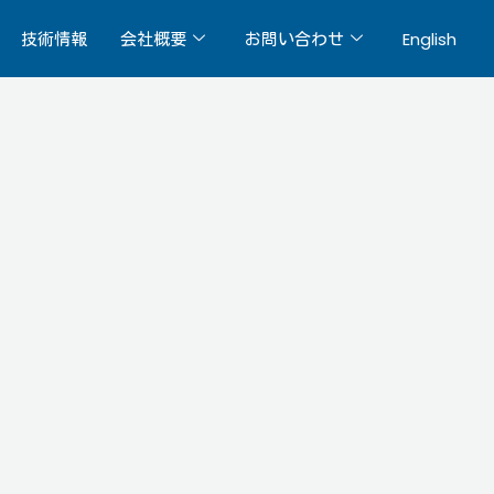
技術情報
会社概要
お問い合わせ
English
経営者
・メンテナンス
ショールーム・デモ
メッセージ
r/Maintenance
Showroom/Demo
ガラス商品
書籍