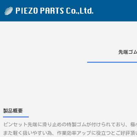
内
容
を
ス
キ
ッ
先端ゴ
プ
お問い合わせ
お見積り
会社概要
Inquiry
Request for Q
真空蒸着用
AFFINIX
膜厚センサー
製品概要
ピンセット先端に滑り止めの特製ゴムが付けられており、極
また軽く扱いやすい為、作業効率アップに役立つとご好評頂