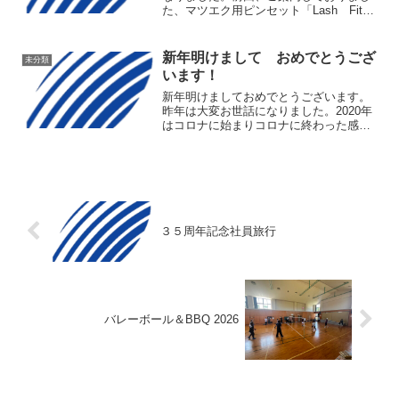
た、マツエク用ピンセット「Lash Fit」
ですが、現在安定した品質のものを、量
産できるよう準備を進めており、販売を
見合わせております。販売代理店
新年明けまして おめでとうござ
未分類
（CharMu）にお問...
います！
新年明けましておめでとうございます。
昨年は大変お世話になりました。2020年
はコロナに始まりコロナに終わった感じ
ですね。。。まだコロナの影響はしばら
く続きそうですが 、コロナに負けずにま
ずは目の前にある課題解決に努めたと思
っております。本年...
３５周年記念社員旅行
バレーボール＆BBQ 2026