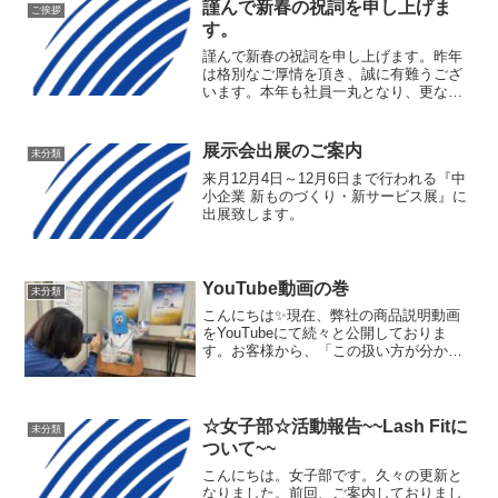
謹んで新春の祝詞を申し上げま
ご挨拶
す。
謹んで新春の祝詞を申し上げます。昨年
は格別なご厚情を頂き、誠に有難うござ
います。本年も社員一丸となり、更なる
飛躍に向け精励恪勤して参る所存にござ
います。2018年も変わらぬ御愛顧の程、
よろしくお願い申し上げます。皆様のご
展示会出展のご案内
未分類
健勝とご多幸をお祈り...
来月12月4日～12月6日まで行われる『中
小企業 新ものづくり・新サービス展』に
出展致します。
YouTube動画の巻
未分類
こんにちは✨現在、弊社の商品説明動画
をYouTubeにて続々と公開しておりま
す。お客様から、「この扱い方が分から
ない」「この使い方が難しい」というお
声を頂いたものから優先に、ピエ蔵や技
術スタッフが分かりやすく実際製品を扱
いながらご説明させて...
☆女子部☆活動報告~~Lash Fitに
未分類
ついて~~
こんにちは。女子部です。久々の更新と
なりました。前回、ご案内しておりまし