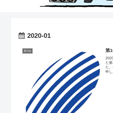
2020-01
第1
展示会
20
た第
た。
申し