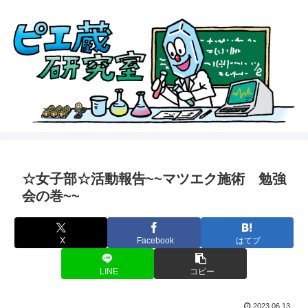
☆女子部☆活動報告~~マツエク施術 勉強
会の巻~~
X
Facebook
はてブ
LINE
コピー
2023.06.13