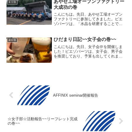
いながらご説明させて...
あやせ工場オープンファクトリー
未分類
大成功の巻
こんにちは。先日、あやせ工場オープン
ファクトリーに参加してきました。ピエ
ゾパーツは、「水晶を研磨することで周
波数があがることを見てもらう」という
体験イベントをさせて頂きました。お子
様には少し難しいのではないかと心配で
ひだまり日記~~女子会の巻~~
未分類
したが、周波数にぞろ目が...
こんにちは。先日、女子会🍺を開催しま
した！ピエゾパーツは、女子会、男子会
を推奨しており、予算も出してくれます
✨。部署の垣根を越えて、コミュニケー
ションを深める！という目的です。おか
げ様で、ピエゾ女子は意見交換が活発で
お仕事にも良い影響を与え...
AFFINIX seminar開催報告
☆女子部☆活動報告~~リーフレット完成
の巻~~