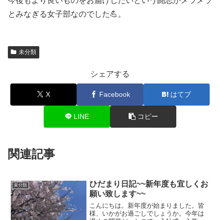
今後もより良いものをお届けしたいという闘志がメラメラ
とみなぎる女子部なのでした💪。
未分類
シェアする
X
Facebook
はてブ
LINE
コピー
関連記事
ひだまり日記~~新年度も宜しくお
未分類
願い致します~~
こんにちは。新年度が始まりました。皆
様、いかがお過ごしでしょうか。今年は