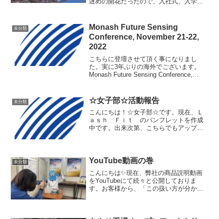
遅めの開花だったので、入社式、入学
式、始業式でも綺麗な桜をバックに記念
撮影できた方、多いのではないでしょう
か。天候の変化や、寒暖差も激しい今日
Monash Future Sensing
未分類
この頃。どうぞご自愛くださ...
Conference, November 21-22,
2022
こちらに登壇させて頂く事になりまし
た。実に3年ぶりの海外でございます。
Monash Future Sensing Conference,
November 21-22, 2022久しぶりのマレー
シアとても楽しみです！
☆女子部☆活動報告
未分類
こんにちは！☆女子部☆です。現在、Ｌ
ａｓｈ Ｆｉｔ のパンフレットを作成
中です。出来次第、こちらでもアップい
たしますので、もう少々お待ち下さい。
そして、ネイル専用のピンセットも考案
中。プロのネイリストの意見をお聞きし
ながら、より使いやすいも...
YouTube動画の巻
未分類
こんにちは✨現在、弊社の商品説明動画
をYouTubeにて続々と公開しておりま
す。お客様から、「この扱い方が分から
ない」「この使い方が難しい」というお
声を頂いたものから優先に、ピエ蔵や技
術スタッフが分かりやすく実際製品を扱