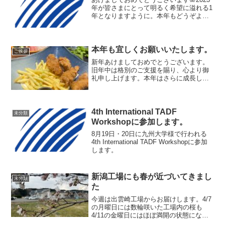
年が皆さまにとって明るく希望に溢れる1
年となりますように。本年もどうぞよろ
しくお願いいたします！年末に続きまし
て、新年はこちらの日本酒でスタート！
こちらは弊社が大変お世話になってい
る、長州産業さんが作...
本年も宜しくお願いいたします。
ご挨拶
新年あけましておめでとうございます。
旧年中は格別のご支援を賜り、心より御
礼申し上げます。本年はさらに成長し、
新たな価値を創造できる一年にしてまい
ります。引き続きご支援のほど、よろし
くお願い申し上げます。ピエゾパーツで
は、昨年 アフガニスタン...
4th International TADF
未分類
Workshopに参加します。
8月19日・20日に九州大学様で行われる
4th International TADF Workshopに参加
します。
新潟工場にも春が近づいてきまし
未分類
た
今週は出雲崎工場からお届けします。4/7
の月曜日には数輪咲いた工場内の桜も
4/11の金曜日にはほぼ満開の状態になっ
てきました。つくしも出てきました今週