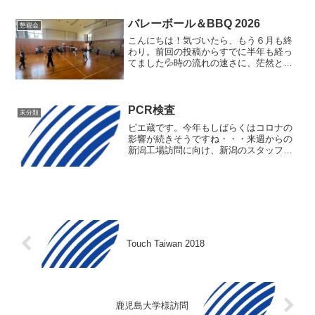
末の新潟は桜が見頃になりそうです。よ
うやく春の訪れを感じるようになってき
バレーボール＆BBQ 2026
懇親会
ました。寒暖差が激...
こんにちは！気づいたら、もう６月も終
わり。前回の投稿からすでに半年も経っ
てました💦時の流れの速さに、茫然とす
る筆者です。さて、去年も投稿させて頂
きましたが、今年もＢＢＱ in 新潟（＠ﾒ
ｶﾞｴﾚｸﾄﾛﾆｸｽ）が開催されました。筆者は
残念なが...
PCR検査
未分類
ピエ蔵です。今年もしばらくはコロナの
影響が続きそうですね・・・来週からの
新潟工場訪問に向け、新潟のスタッフか
ら東京からの来訪は心配だよ~という事で
自宅でできるPCR検査をしました。こん
なセットで唾液を採取します。唾液が出
ずらい時は酸っぱいも...
Touch Taiwan 2018
鹿児島大学様訪問